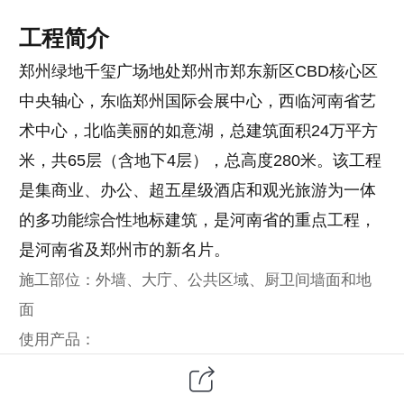
工程简介
郑州绿地千玺广场地处郑州市郑东新区
CBD
核心区
中央轴心，东临郑州国际会展中心，西临河南省艺
术中心，北临美丽的如意湖，总建筑面积
24
万平方
米，共
65
层（含地下
4
层），总高度
280
米。该工程
是集商业、办公、超五星级酒店和观光旅游为一体
的多功能综合性地标建筑，是河南省的重点工程，
是河南省及郑州市的新名片。
施工部位：外墙、大庁、公共区域、厨卫间墙面和地
面
使用产品：
得高：
K11通用型防水浆料
得高：
K11柔韧型防水浆料